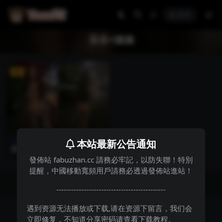
登录
乐乐+涵涵
VIP
清纯反差
露出❈多人
本站最新公告通知
露出系福利姬@乐乐+涵涵 裸
行长视频合集 [4V0P_3.03GB]
發佈站 fabuzhan.cc 請務必牢記，以防失聯！特別
提醒，中國移動寬頻用戶請務必透過發佈站進站！
Copyright © 2023-2025
Yami社
SQL：34
|
Pages：0.24788s
--------------------------------------------
遇到资源无法播放或下载,请在资源下留言，我们会
立即修复，不知道分享密码请查看下载教程。